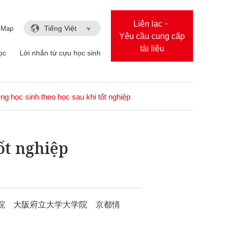
Liên lạc・
Tiếng Việt
 Map
Yêu cầu cung cấp
tài liệu
ọc
Lời nhắn từ cựu học sinh
ng học sinh theo học sau khi tốt nghiệp
ốt nghiệp
院 大阪府立大学大学院 京都情