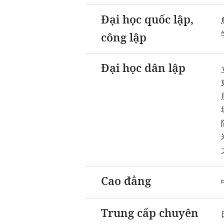
Đại học quốc lập,
công lập
Đại học dân lập
Cao đẳng
Trung cấp chuyên