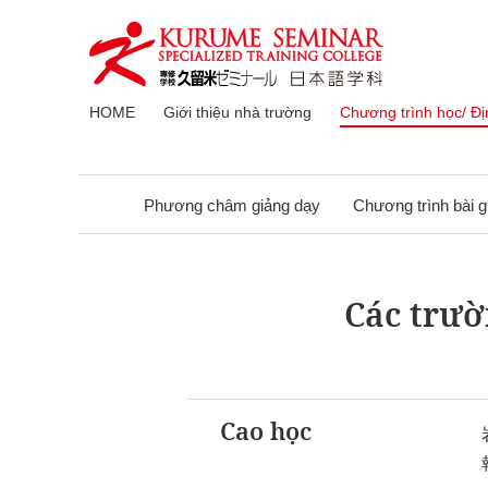
HOME
Giới thiệu nhà trường
Chương trình học/ Đị
Phương châm giảng dạy
Chương trình bài g
Các trườ
Cao học