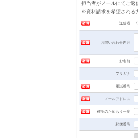
担当者がメールにてご返
※資料請求を希望される
必須
送信者
必須
お問い合わせ内容
必須
お名前
フリガナ
必須
電話番号
必須
メールアドレス
必須
確認のためもう一度
郵便番号