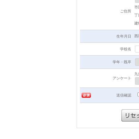
市
ご住所
丁
西
生年月日
学校名
学年・既卒
九
アンケート
必須
送信確認