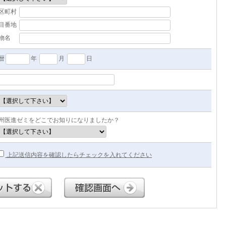
区町村
目番地
建物名
暦
年
月
日
州医進ゼミをどこでお知りになりましたか？
上記送信内容を確認したらチェックを入れてください
リセット